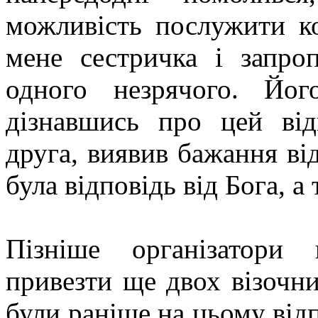
можливість послужити к
мене сестричка і запро
одного незрячого. Йог
дізнавшись про цей від
друга, виявив бажання ві
була відповідь від Бога, а
Пізніше організатори
привезти ще двох візочн
були раніше на цьому відп