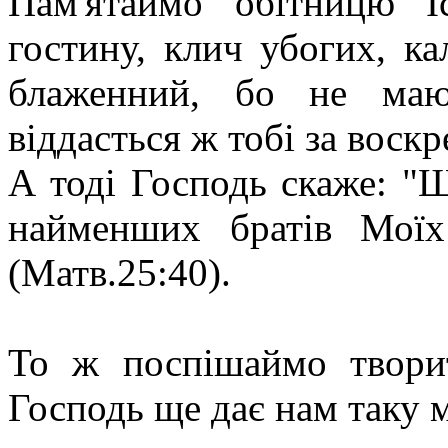
Пам'ятаймо обітницю І
гостину, клич убогих, ка
блаженний, бо не маю
віддасться ж тобі за воскр
А тоді Господь скаже: "
найменших братів Мої
(Матв.25:40).
То ж поспішаймо твори
Господь ще дає нам таку 