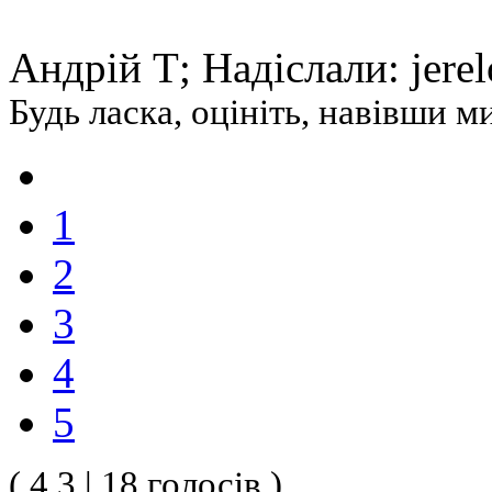
Андрій Т; Надіслали: jerel
Будь ласка, оцініть, навівши 
1
2
3
4
5
( 4.3 | 18 голосів )