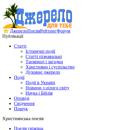
Джерело
Поезія
Рейтинг
Форум
Публікації
Статті
Історичні події
Статті пізнавальні
Таємниці і загадки
Християни і суспільство
Духовне джерело
Події
Події в Україні
Новини з цілого світу
Наука і Біблія
Оповіді
Свідчення
Пошук
Християнська поезія
Поезія свіжіша