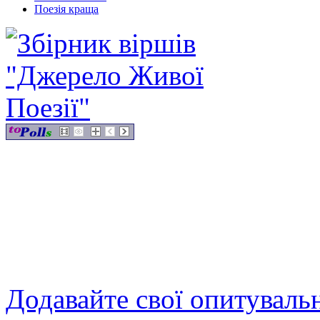
Поезія краща
Додавайте свої опитуваль