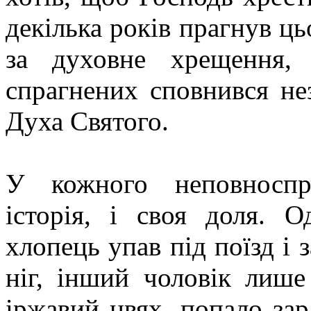
декілька років прагнув ць
за духовне хрещення,
спрагнених сповнився не
Духа Святого.
У кожного неповноспр
історія, і своя доля. 
хлопець упав під поїзд і 
ніг, інший чоловік лише
іржавий цвях, попало зар