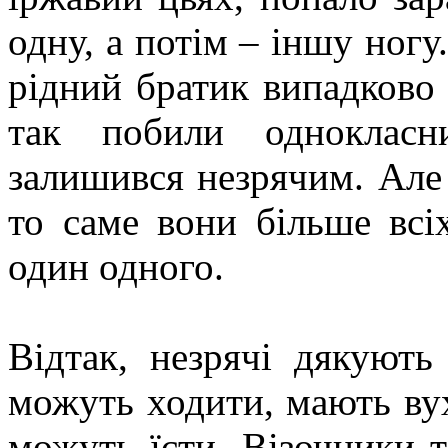
одну, а потім – іншу ног
рідний братик випадково 
так побили однокласн
залишився незрячим. Але 
то саме вони більше всіх
один одного.
Відтак, незрячі дякуют
можуть ходити, мають вух
можуть їсти. Візочники т