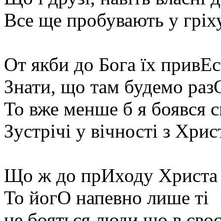
Все ще пробувають у гріху
От якби до Бога їх привЕс
Знати, що там будемо раз
То вже менше б я боявся с
Зустрічі у вічності з Хрис
Що ж до прИходу Христа 
То йогО напевно лише ті
не бояться люди,що в сво