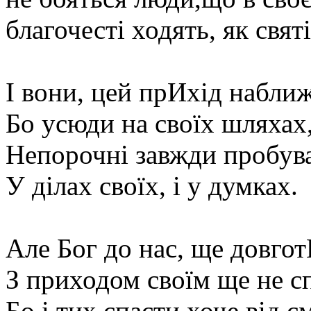
благочесті ходять, як святі
І вони, цей прИхід набли
Бо усюди на своїх шляхах
Непорочні завжди пробув
У ділах своїх, і у думках.
Але Бог до нас, ще довго
З приходом своїм ще не с
Бо і тих спасти хоче від см