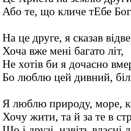
Або те, що кличе тЕбе Бог
На це друге, я сказав відве
Хоча вже мені багато літ,
Не хотів би я дочасно вме
Бо люблю цей дивний, біли
Я люблю природу, море, к
Хочу жити, та й за те в ст
Що і друзі, навіть власні д