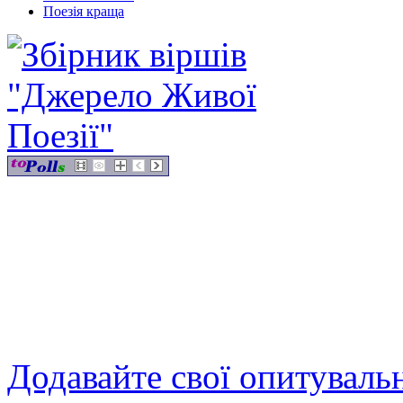
Поезія краща
Додавайте свої опитуваль