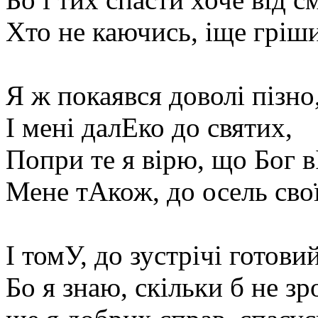
Хто не каючись, іще гріши
Я ж покаявся доволі пізно
І мені далЕко до святих,
Попри те я вірю, що Бог в
Мене тАкож, до осель свої
І томУ, до зустрічі готовий
Бо я знаю, скільки б не з