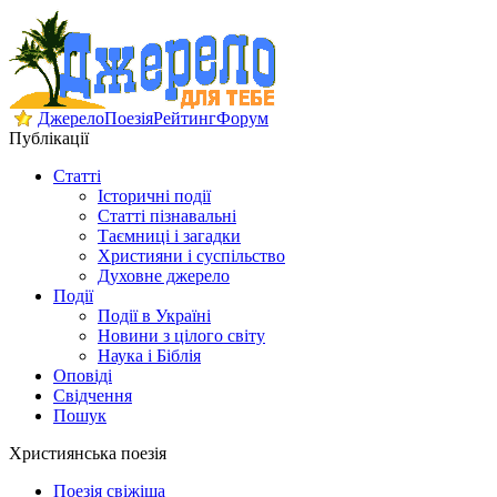
Джерело
Поезія
Рейтинг
Форум
Публікації
Статті
Історичні події
Статті пізнавальні
Таємниці і загадки
Християни і суспільство
Духовне джерело
Події
Події в Україні
Новини з цілого світу
Наука і Біблія
Оповіді
Свідчення
Пошук
Християнська поезія
Поезія свіжіша