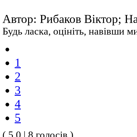
Автор: Рибаков Віктор; Над
Будь ласка, оцініть, навівши 
1
2
3
4
5
( 5.0 | 8 голосів )