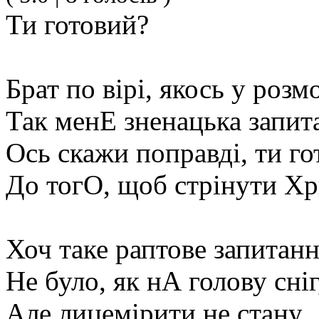
Ти готовий?
Брат по вірі, якось у розмо
Так менЕ зненацька запита
Ось скажи поправді, ти го
До тогО, щоб стрінути Хр
Хоч таке раптове запитанн
Не було, як нА голову сніг
Але лицемірити не стану,