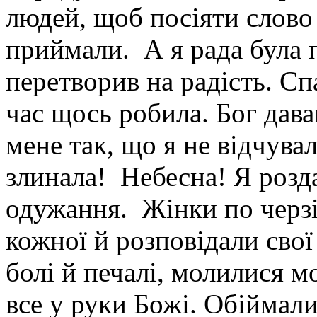
людей, щоб посіяти слово 
приймали. А я рада була
перетворив на радість. Спа
час щось робила. Бог дава
мене так, що я не відчува
злинала! Небесна! Я розда
одужання. Жінки по черзі
кожної й розповідали свої 
болі й печалі, молилися м
все у руки Божі. Обіймали