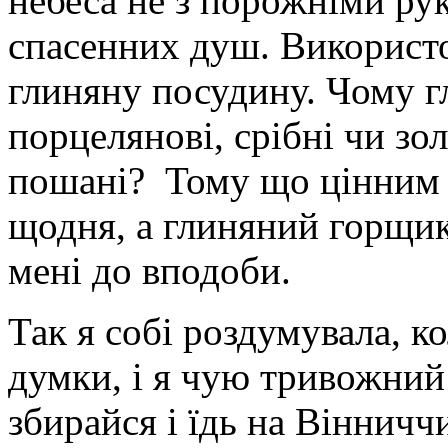
небеса не з порожніми ру
спасенних душ. Використ
глиняну посудину. Чому г
порцелянові, срібні чи зо
пошані? Тому що цінним 
щодня, а глиняний горщик 
мені до вподоби.
Так я собі роздумувала, к
думки, і я чую тривожний
збирайся і їдь на Вінниччи