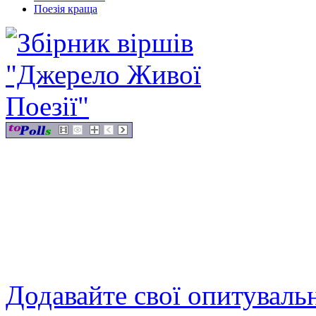
Поезія краща
Додавайте свої опитуваль