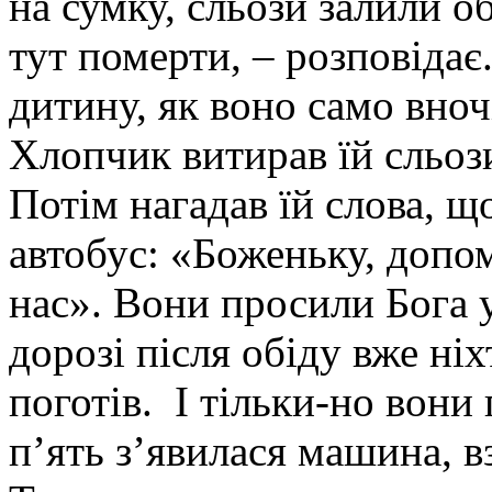
на сумку, сльози залили о
тут померти, – розповідає.
дитину, як воно само вноч
Хлопчик витирав їй сльози
Потім нагадав їй слова, що
автобус: «Боженьку, допо
нас». Вони просили Бога у
дорозі після обіду вже ніхт
поготів. І тільки-но вони
п’ять з’явилася машина, вз