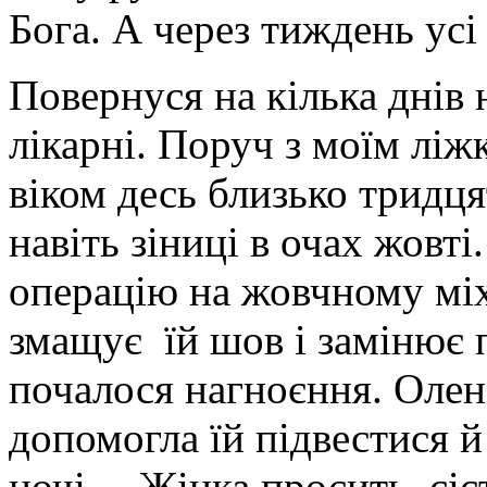
Бога. А через тиждень усі
Повернуся на кілька днів
лікарні. Поруч з моїм лі
віком десь близько тридця
навіть зіниці в очах жовт
операцію на жовчному міх
змащує їй шов і замінює п
почалося нагноєння. Олен
допомогла їй підвестися й
ночі… Жінка просить сіст