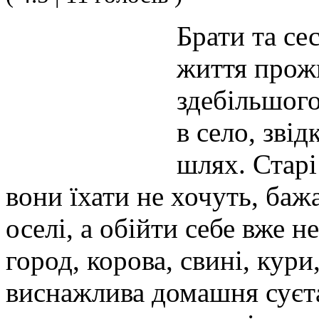
Брати та се
життя прожи
здебільшого
в село, зві
шлях. Старі
вони їхати не хочуть, баж
оселі, а обійти себе вже н
город, корова, свині, кури
виснажлива домашня суєта