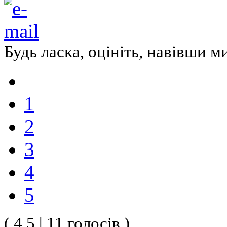
Будь ласка, оцініть, навівши 
1
2
3
4
5
( 4.5 | 11 голосів )