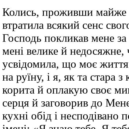
Колись, проживши майже пі
втратила всякий сенс свог
Господь покликав мене за
мені велике й недосяжне, 
усвідомила, що моє життя
на руїну, і я, як та стара 
корита й оплакую своє ми
серця й заговорив до Мене
кухні обід і несподівано п
імені: «Я знаю тебе, Я теб