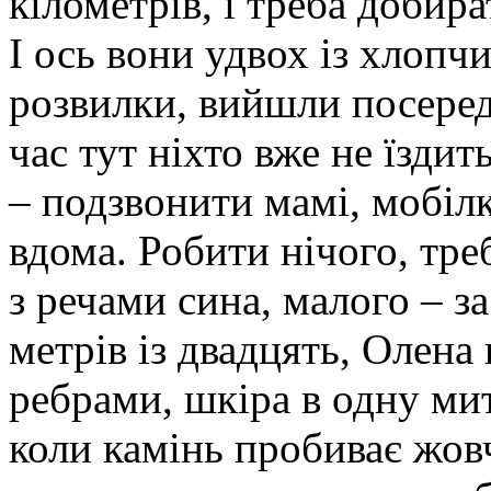
кілометрів, і треба добир
І ось вони удвох із хлопч
розвилки, вийшли посеред
час тут ніхто вже не їздит
– подзвонити мамі, мобіл
вдома. Робити нічого, тре
з речами сина, малого – 
метрів із двадцять, Олена 
ребрами, шкіра в одну мит
коли камінь пробиває жов