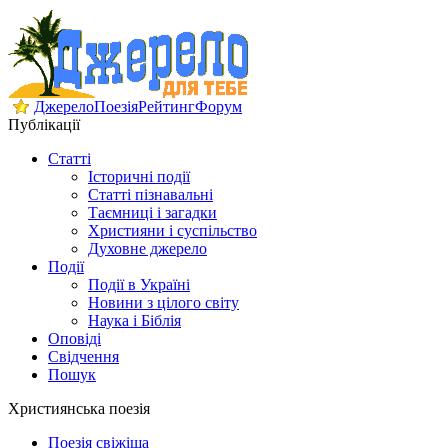
Джерело
Поезія
Рейтинг
Форум
Публікації
Статті
Історичні події
Статті пізнавальні
Таємниці і загадки
Християни і суспільство
Духовне джерело
Події
Події в Україні
Новини з цілого світу
Наука і Біблія
Оповіді
Свідчення
Пошук
Християнська поезія
Поезія свіжіша