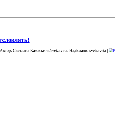
гсловлять!
Автор: Светлана Камаскина/svetzaveta; Надіслали: svetzaveta |