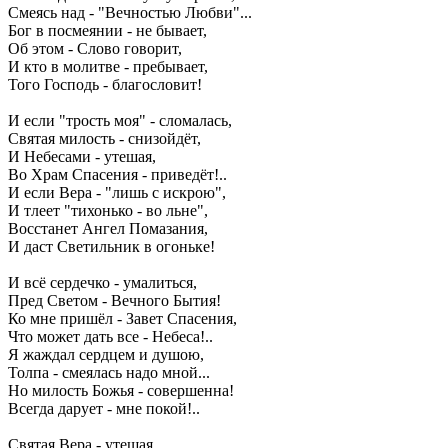
Смеясь над - "Вечностью Любви"...
Бог в посмеянии - не бывает,
Об этом - Слово говорит,
И кто в молитве - пребывает,
Того Господь - благословит!
И если "трость моя" - сломалась,
Святая милость - снизойдёт,
И Небесами - утешая,
Во Храм Спасения - приведёт!..
И если Вера - "лишь с искрою",
И тлеет "тихонько - во льне",
Восстанет Ангел Помазания,
И даст Светильник в огоньке!
И всё сердечко - умалиться,
Пред Светом - Вечного Бытия!
Ко мне пришёл - Завет Спасения,
Что может дать все - Небеса!..
Я жаждал сердцем и душою,
Толпа - смеялась надо мной...
Но милость Божья - совершенна!
Всегда дарует - мне покой!..
Святая Вера - утешая,