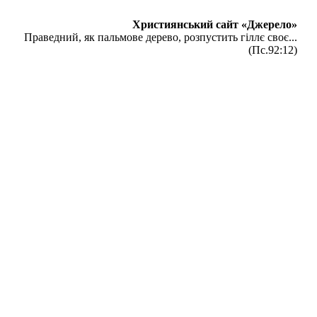
Християнський сайт «Джерело»
Праведний, як пальмове дерево, розпустить гіллє своє...
(Пс.92:12)