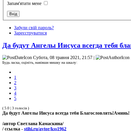
Запам'ятати мене
Забули свій пароль?
Зареєструватися
Да будут Ангелы Иисуса всегда тебя бла
Субота, 08 травня 2021, 21:57 |
Будь ласка, оцініть, навівши мишку на шкалу:
1
2
3
4
5
( 5.0 | 3 голосів )
Да будут Ангелы Иисуса всегда тебя Благословлять!Аминь!
/автор Светлана Камаскина/
/ ссылка -
stihi.ru/avtor/kss1962