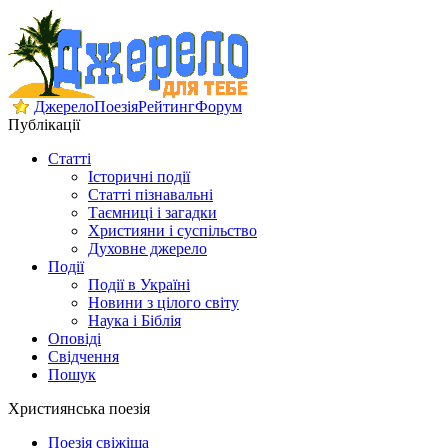
Джерело
Поезія
Рейтинг
Форум
Публікації
Статті
Історичні події
Статті пізнавальні
Таємниці і загадки
Християни і суспільство
Духовне джерело
Події
Події в Україні
Новини з цілого світу
Наука і Біблія
Оповіді
Свідчення
Пошук
Християнська поезія
Поезія свіжіша