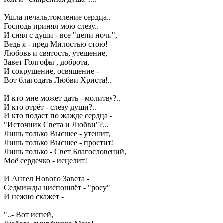
Ушла печаль,томление сердца..
Господь принял мою слезу..
И снял с души - все "цепи ночи",
Ведь я - пред Милостью стою!
Любовь и святость, утешение,
Завет Голгофы , доброта,
И сокрушение, освящение -
Вот благодать Любви Христа!..
И кто мне может дать - молитву?..
И кто отрёт - слезу души?..
И кто подаст по жажде сердца -
"Источник Света и Любви"?...
Лишь только Высшее - утешит,
Лишь только Высшее - простит!
Лишь только - Свет Благословений,
Моё сердечко - исцелит!
И Ангел Нового Завета -
Седмижды ниспошлёт - "росу",
И нежно скажет -
"..- Вот испей,