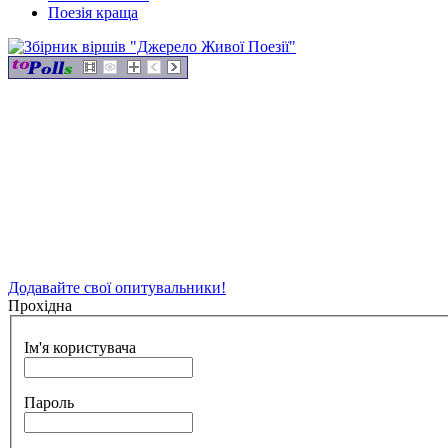
Поезія краща
Додавайте свої опитувальники!
Прохідна
Ім'я користувача
Пароль