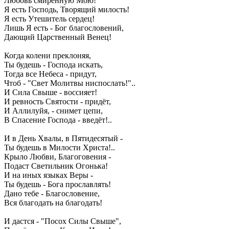
Любовь смирённую Мою!
Я есть Господь, Творящий милость!
Я есть Утешитель сердец!
Лишь Я есть - Бог благословений,
Дающий Царственный Венец!
Когда колени преклоняя,
Ты будешь - Господа искать,
Тогда все Небеса - придут,
Чтоб - "Свет Молитвы ниспослать!"..
И Сила Свыше - воссияет!
И ревность Святости - придёт,
И Аллилуйя, - снимет цепи,
В Спасение Господа - введёт!..
И в День Хвалы, в Пятидесятый -
Ты будешь в Милости Христа!..
Крыло Любви, Благоговения -
Подаст Светильник Огонька!
И на иных языках Веры -
Ты будешь - Бога прославлять!
Дано тебе - Благословение,
Вся благодать на благодать!
И дастся - "Посох Силы Свыше",