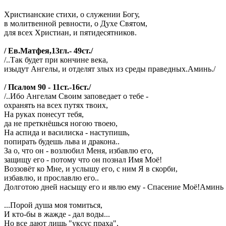
Христианские стихи, о служении Богу,
в молитвенной ревности, о Духе Святом,
для всех Христиан, и пятидесятников.
/ Ев.Матфея,13гл.- 49ст./
/..Так будет при кончине века,
изыдут Ангелы, и отделят злых из среды праведных.Аминь./
/ Псалом 90 - 11ст.-16ст./
/..Ибо Ангелам Своим заповедает о тебе -
охранять на всех путях твоих,
На руках понесут тебя,
да не преткнёшься ногою твоею,
На аспида и василиска - наступишь,
попирать будешь льва и дракона..
За о, что он - возлюбил Меня, избавлю его,
защищу его - потому что он познал Имя Моё!
Воззовёт ко Мне, и услышу его, с ним Я в скорби,
избавлю, и прославлю его..
Долготою дней насыщу его и явлю ему - Спасение Моё!Аминь
...Порой душа моя томиться,
И кто-бы в жажде - дал воды...
Но все дают лишь "уксус праха",