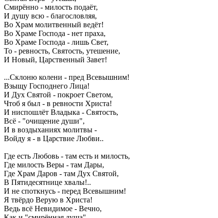
Смирённо - милость подаёт,
И душу всю - благословляя,
Во Храм молитвенный ведёт!
Во Храме Господа - нет праха,
Во Храме Господа - лишь Свет,
То - ревность, Святость, утешение,
И Новый, Царственный Завет!
...Склоню колени - пред Всевышним!
Взыщу Господнего Лица!
И Дух Святой - покроет Светом,
Чтоб я был - в ревности Христа!
И ниспошлёт Владыка - Святость,
Всё - "очищение души",
И в воздыханиях молитвы -
Войду я - в Царствие Любви..
Где есть Любовь - там есть и милость,
Где милость Веры - там Дары,
Где Храм Даров - там Дух Святой,
В Пятидесятнице хвалы!..
И не споткнусь - перед Всевышним!
Я твёрдо Верую в Христа!
Ведь всё Невидимое - Вечно,
Как и "смирённая душа"....