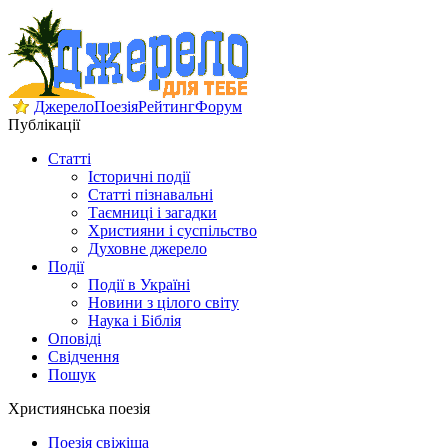
Джерело
Поезія
Рейтинг
Форум
Публікації
Статті
Історичні події
Статті пізнавальні
Таємниці і загадки
Християни і суспільство
Духовне джерело
Події
Події в Україні
Новини з цілого світу
Наука і Біблія
Оповіді
Свідчення
Пошук
Християнська поезія
Поезія свіжіша