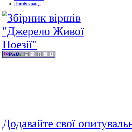
Поезія краща
Додавайте свої опитуваль