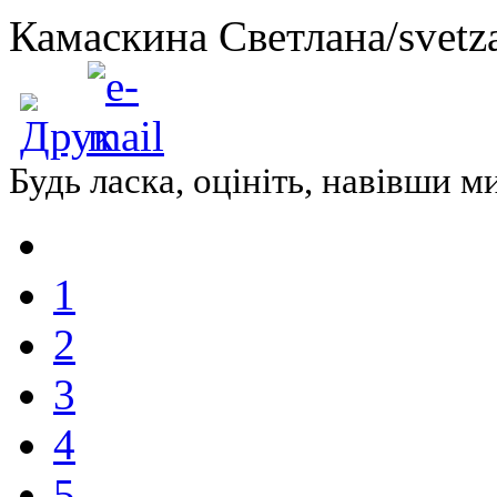
Камаскина Светлана/svetza
Будь ласка, оцініть, навівши 
1
2
3
4
5