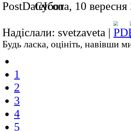
Субота, 10 вересня 
Надіслали: svetzaveta |
Будь ласка, оцініть, навівши 
1
2
3
4
5