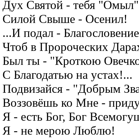
Дух Святой - тебя "Омыл"
Силой Свыше - Осенил!
...И подал - Благословение
Чтоб в Пророческих Дара
Был ты - "Кроткою Овечко
С Благодатью на устах!...
Подвизайся - "Добрым Зв
Воззовёшь ко Мне - приду
Я - есть Бог, Бог Всемогу
Я - не мерою Люблю!