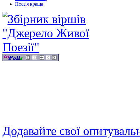
Поезія краща
Додавайте свої опитуваль