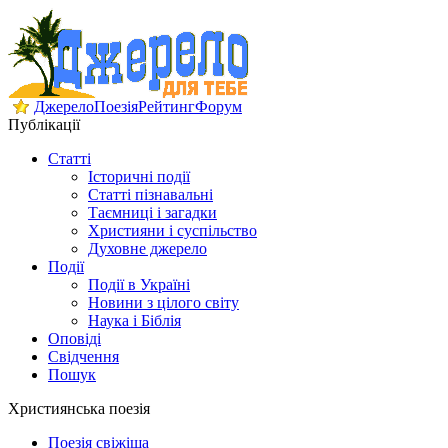
Джерело
Поезія
Рейтинг
Форум
Публікації
Статті
Історичні події
Статті пізнавальні
Таємниці і загадки
Християни і суспільство
Духовне джерело
Події
Події в Україні
Новини з цілого світу
Наука і Біблія
Оповіді
Свідчення
Пошук
Християнська поезія
Поезія свіжіша