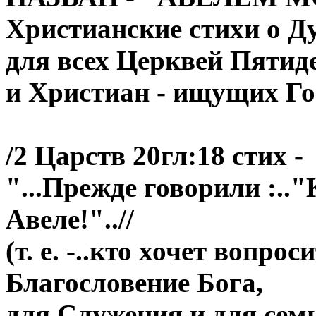
Христианские стихи о Д
для всех Церквей Пятид
и Христиан - ищущих Го
/2 Царств 20гл:18 стих -
"...Прежде говорили :.."
Авеле!"..//
(т. е. -..кто хочет вопро
Благословение Бога,
для Служения и для семь