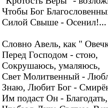
"Кротость Веры" - возлож
Чтобы Бог Благословенны
Силой Свыше - Осенил!...
Словно Авель, как " Овечк
Перед Господом - стою,
Сокрушаюсь, умаляюсь,
Свет Молитвенный - Любл
Знаю, Любит Бог - Смирё
Им подаст Он - Благодать,