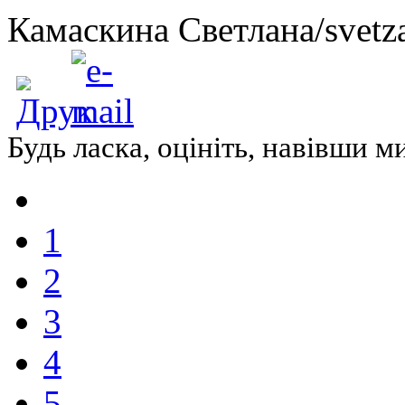
Камаскина Светлана/svetza
Будь ласка, оцініть, навівши 
1
2
3
4
5