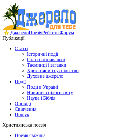
Джерело
Поезія
Рейтинг
Форум
Публікації
Статті
Історичні події
Статті пізнавальні
Таємниці і загадки
Християни і суспільство
Духовне джерело
Події
Події в Україні
Новини з цілого світу
Наука і Біблія
Оповіді
Свідчення
Пошук
Християнська поезія
Поезія свіжіша