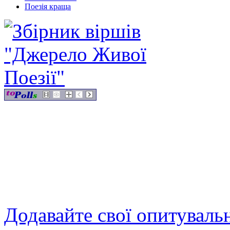
Поезія краща
Додавайте свої опитуваль