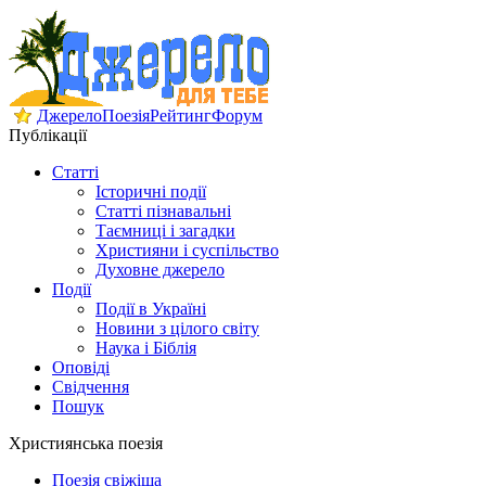
Джерело
Поезія
Рейтинг
Форум
Публікації
Статті
Історичні події
Статті пізнавальні
Таємниці і загадки
Християни і суспільство
Духовне джерело
Події
Події в Україні
Новини з цілого світу
Наука і Біблія
Оповіді
Свідчення
Пошук
Християнська поезія
Поезія свіжіша