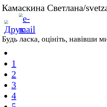
Камаскина Светлана/svetza
Будь ласка, оцініть, навівши 
1
2
3
4
5