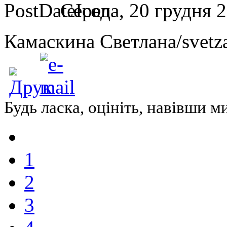
Середа, 20 грудня 2
Камаскина Светлана/svetza
Будь ласка, оцініть, навівши 
1
2
3