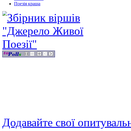
Поезія краща
Додавайте свої опитуваль