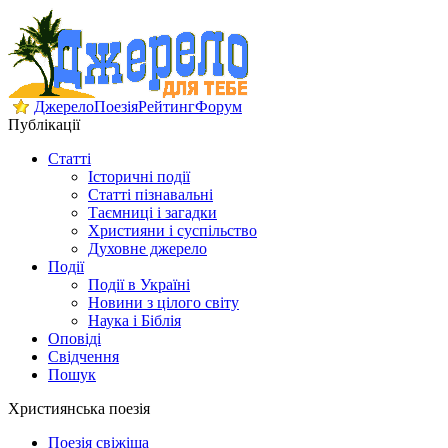
Джерело
Поезія
Рейтинг
Форум
Публікації
Статті
Історичні події
Статті пізнавальні
Таємниці і загадки
Християни і суспільство
Духовне джерело
Події
Події в Україні
Новини з цілого світу
Наука і Біблія
Оповіді
Свідчення
Пошук
Християнська поезія
Поезія свіжіша