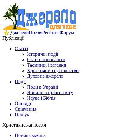
Джерело
Поезія
Рейтинг
Форум
Публікації
Статті
Історичні події
Статті пізнавальні
Таємниці і загадки
Християни і суспільство
Духовне джерело
Події
Події в Україні
Новини з цілого світу
Наука і Біблія
Оповіді
Свідчення
Пошук
Християнська поезія
Поезія свіжіша