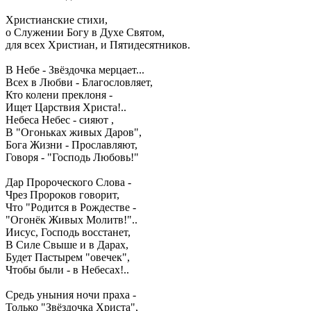
Христианские стихи,
о Служении Богу в Духе Святом,
для всех Христиан, и Пятидесятников.
В Небе - Звёздочка мерцает...
Всех в Любви - Благословляет,
Кто колени преклоня -
Ищет Царствия Христа!..
Небеса Небес - сияют ,
В "Огоньках живых Даров",
Бога Жизни - Прославляют,
Говоря - "Господь Любовь!"
Дар Пророческого Слова -
Чрез Пророков говорит,
Что "Родится в Рождестве -
"Огонёк Живых Молитв!"..
Иисус, Господь восстанет,
В Силе Свыше и в Дарах,
Будет Пастырем "овечек",
Чтобы были - в Небесах!..
Средь уныния ночи праха -
Только "Звёздочка Христа",