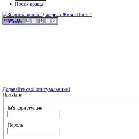
Поезія краща
Додавайте свої опитувальники!
Прохідна
Ім'я користувача
Пароль