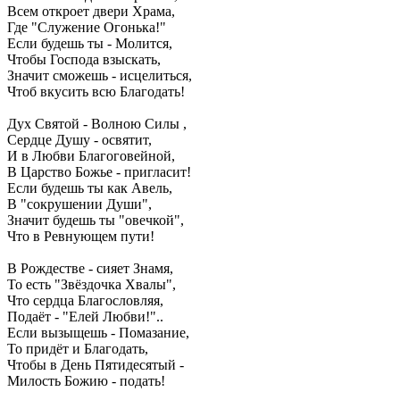
Всем откроет двери Храма,
Где "Служение Огонька!"
Если будешь ты - Молится,
Чтобы Господа взыскать,
Значит сможешь - исцелиться,
Чтоб вкусить всю Благодать!
Дух Святой - Волною Силы ,
Сердце Душу - освятит,
И в Любви Благоговейной,
В Царство Божье - пригласит!
Если будешь ты как Авель,
В "сокрушении Души",
Значит будешь ты "овечкой",
Что в Ревнующем пути!
В Рождестве - сияет Знамя,
То есть "Звёздочка Хвалы",
Что сердца Благословляя,
Подаёт - "Елей Любви!"..
Если вызыщешь - Помазание,
То придёт и Благодать,
Чтобы в День Пятидесятый -
Милость Божию - подать!