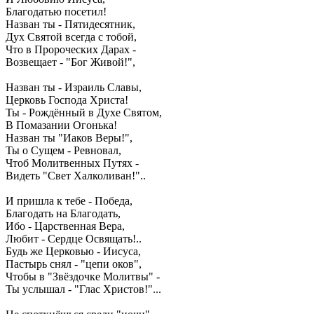
Благодатью посетил!
Назван ты - Пятидесятник,
Дух Святой всегда с тобой,
Что в Пророческих Дарах -
Возвещает - "Бог Живой!",
Назван ты - Израиль Славы,
Церковь Господа Христа!
Ты - Рождённый в Духе Святом,
В Помазании Огонька!
Назван ты "Иаков Веры!",
Ты о Сущем - Ревновал,
Чтоб Молитвенных Путях -
Видеть "Свет Халколиван!"..
И пришла к тебе - Победа,
Благодать на Благодать,
Ибо - Царственная Вера,
Любит - Сердце Освящать!..
Будь же Церковью - Иисуса,
Пастырь снял - "цепи оков",
Чтобы в "Звёздочке Молитвы" -
Ты услышал - "Глас Христов!"...