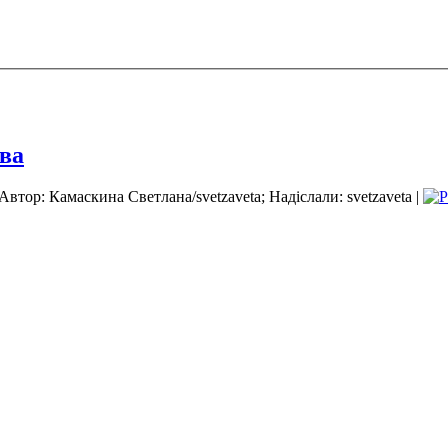
тва
Автор: Камаскина Светлана/svetzaveta; Надіслали: svetzaveta |