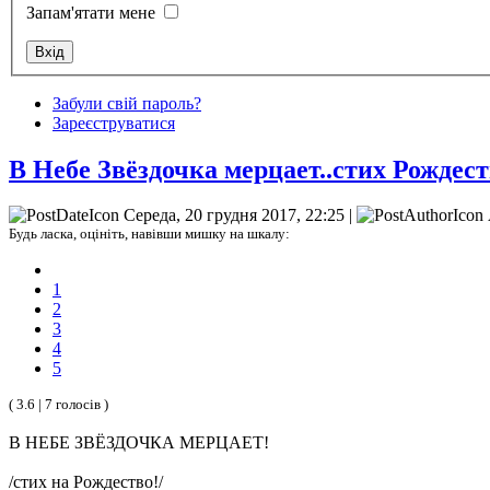
Запам'ятати мене
Забули свій пароль?
Зареєструватися
В Небе Звёздочка мерцает..стих Рождес
Середа, 20 грудня 2017, 22:25 |
Будь ласка, оцініть, навівши мишку на шкалу:
1
2
3
4
5
( 3.6 | 7 голосів )
В НЕБЕ ЗВЁЗДОЧКА МЕРЦАЕТ!
/стих на Рождество!/