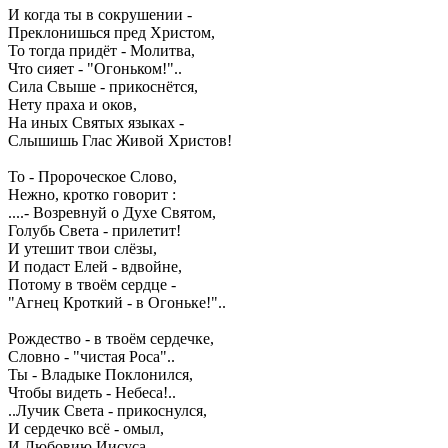
И когда ты в сокрушении -
Преклонишься пред Христом,
То тогда придёт - Молитва,
Что сияет - "Огоньком!"..
Сила Свыше - прикоснётся,
Нету праха и оков,
На иных Святых языках -
Слышишь Глас Живой Христов!
То - Пророческое Слово,
Нежно, кротко говорит :
....- Возревнуй о Духе Святом,
Голубь Света - прилетит!
И утешит твои слёзы,
И подаст Елей - вдвойне,
Потому в твоём сердце -
"Агнец Кроткий - в Огоньке!"..
Рождество - в твоём сердечке,
Словно - "чистая Роса"..
Ты - Владыке Поклонился,
Чтобы видеть - Небеса!..
..Лучик Света - прикоснулся,
И сердечко всё - омыл,
И Любовию Иисуса,