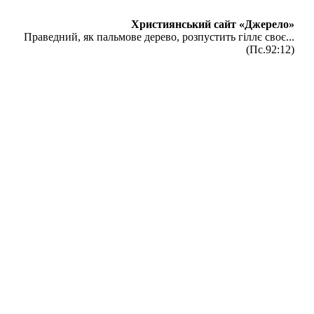
Християнський сайт «Джерело»
Праведний, як пальмове дерево, розпустить гіллє своє...
(Пс.92:12)