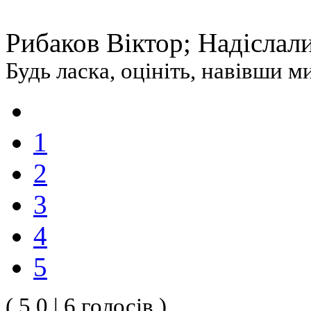
Рибаков Віктор; Надіслали:
Будь ласка, оцініть, навівши 
1
2
3
4
5
( 5.0 | 6 голосів )