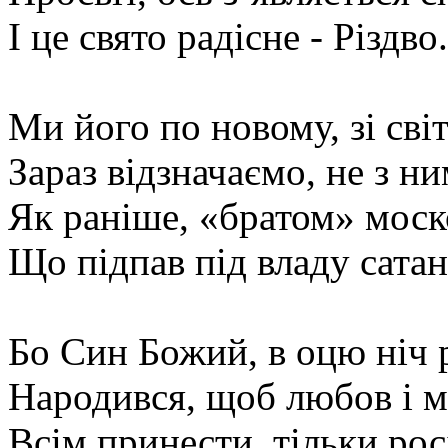
І це свято радісне - Різдво.
Ми його по новому, зі сві
Зараз відзначаємо, не з ни
Як раніше, «братом» моск
Що підпав під владу сатан
Бо Син Божий, в оцю ніч р
Народився, щоб любов і м
Всім принести, тільки рос