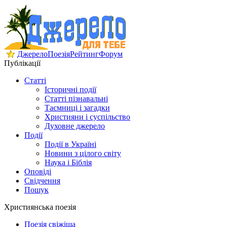
Джерело
Поезія
Рейтинг
Форум
Публікації
Статті
Історичні події
Статті пізнавальні
Таємниці і загадки
Християни і суспільство
Духовне джерело
Події
Події в Україні
Новини з цілого світу
Наука і Біблія
Оповіді
Свідчення
Пошук
Християнська поезія
Поезія свіжіша