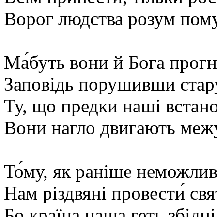
Ворог людства розум пом
Ма́буть вони й Бога прогн
Заповідь порушивши стару
Ту, що предки наші встан
Вони нагло двигають меж
То́му, як раніше неможлив
Нам різдвяні провести́ свят
Бо країна наша геть збідні