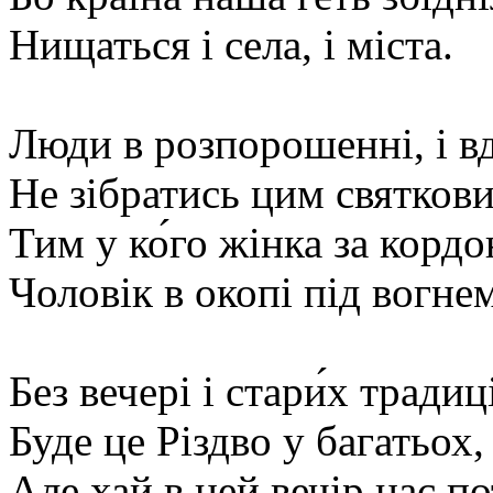
Нищаться і села, і міста.
Люди в розпорошенні, і в
Не зібратись цим святков
Тим у ко́го жінка за корд
Чоловік в окопі під вогне
Без вечері і стари́х традиц
Буде це Різдво у багатьох,
Але хай в цей вечір нас п