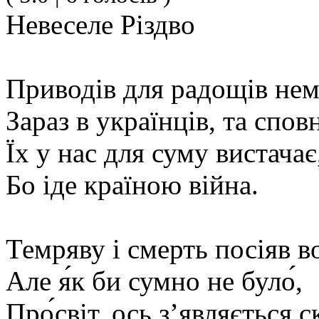
Невеселе Різдво
Приводів для радощів нем
Зараз в українців, та спов
Їх у нас для суму вистачає
Бо іде країною війна.
Темряву і смерть посіяв в
Але я́к би сумно не було́,
Про́світ, ось з’являється 