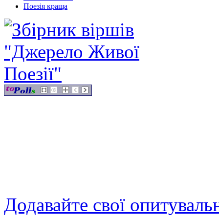
Поезія краща
Додавайте свої опитуваль