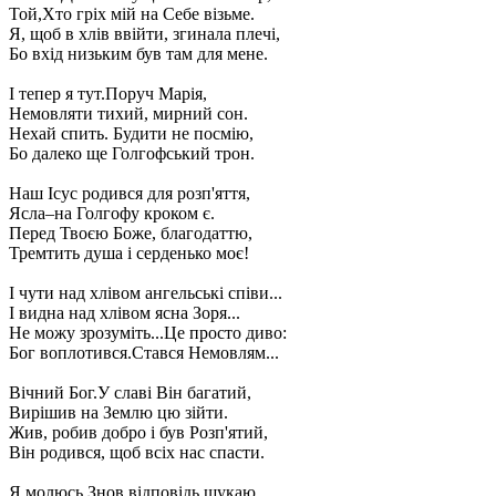
Той,Хто гріх мій на Себе візьме.
Я, щоб в хлів ввійти, згинала плечі,
Бо вхід низьким був там для мене.
І тепер я тут.Поруч Марія,
Немовляти тихий, мирний сон.
Нехай спить. Будити не посмію,
Бо далеко ще Голгофський трон.
Наш Ісус родився для розп'яття,
Ясла–на Голгофу кроком є.
Перед Твоєю Боже, благодаттю,
Тремтить душа і серденько моє!
І чути над хлівом ангельські співи...
І видна над хлівом ясна Зоря...
Не можу зрозуміть...Це просто диво:
Бог воплотився.Стався Немовлям...
Вічний Бог.У славі Він багатий,
Вирішив на Землю цю зійти.
Жив, робив добро і був Розп'ятий,
Він родився, щоб всіх нас спасти.
Я молюсь.Знов відповідь шукаю,