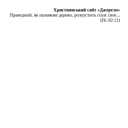
Християнський сайт «Джерело»
Праведний, як пальмове дерево, розпустить гіллє своє...
(Пс.92:12)