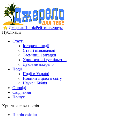
Джерело
Поезія
Рейтинг
Форум
Публікації
Статті
Історичні події
Статті пізнавальні
Таємниці і загадки
Християни і суспільство
Духовне джерело
Події
Події в Україні
Новини з цілого світу
Наука і Біблія
Оповіді
Свідчення
Пошук
Християнська поезія
Поезія свіжіша