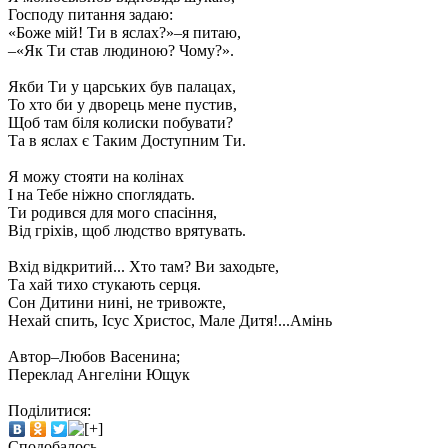
Господу питання задаю:
«Боже мій! Ти в яслах?»–я питаю,
–«Як Ти став людиною? Чому?».
Якби Ти у царських був палацах,
То хто би у дворець мене пустив,
Щоб там біля колиски побувати?
Та в яслах є Таким Доступним Ти.
Я можу стояти на колінах
І на Тебе ніжно споглядать.
Ти родився для мого спасіння,
Від гріхів, щоб людство врятувать.
Вхід відкритий... Хто там? Ви заходьте,
Та хай тихо стукають серця.
Сон Дитини нині, не тривожте,
Нехай спить, Ісус Христос, Мале Дитя!...Амінь
Автор–Любов Васенина;
Переклад Ангеліни Ющук
Поділитися:
Сподобалось