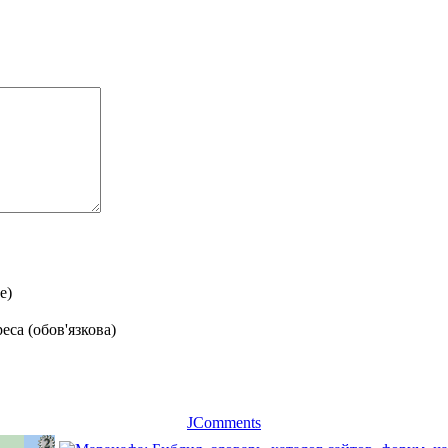
е)
еса (обов'язкова)
JComments