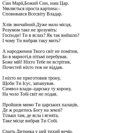
Син Марії,Божий Син, наш Цар.
Уявляється проста картина:–
Сповивався Всесвіту Владар.
Хлів звичайний.Дуже мало місця,
Розумом таке не зрозуміть:
Господи! Ти в яслах? Як так вийшло?
І чому Ти вибрав таку мить?
А народження Твого світ не помітив,
Бо в марноті,в пітьмі перебував.
Боже мій! Ніхто Тебе не встрітив,
Почестей ніхто теж не віддав.
І ніхто не приготовив трону,
Щоби Ти Ісус, запанував.
Символ влади–царську ту корону,
На чоло Тобі світ не подав.
Пройшов мимо Ти царських палаців,
Де ж родитись Богу на землі?
Тільки там, де ясла і ягнята,
Таке місце вибрав Ти Собі.
Спить Дитинка у цей тихий вечір,