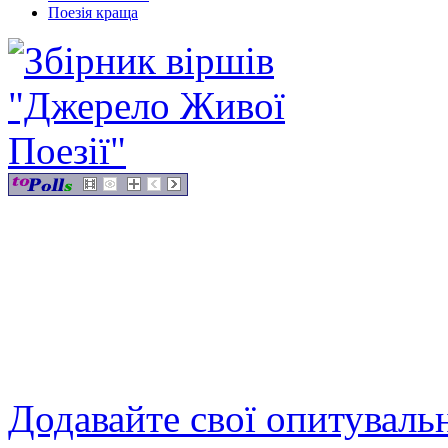
Поезія краща
Додавайте свої опитуваль