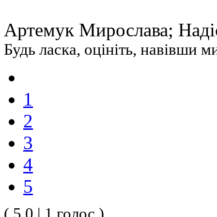
Артемук Мирослава; Наді
Будь ласка, оцініть, навівши 
1
2
3
4
5
( 5.0 | 1 голос )