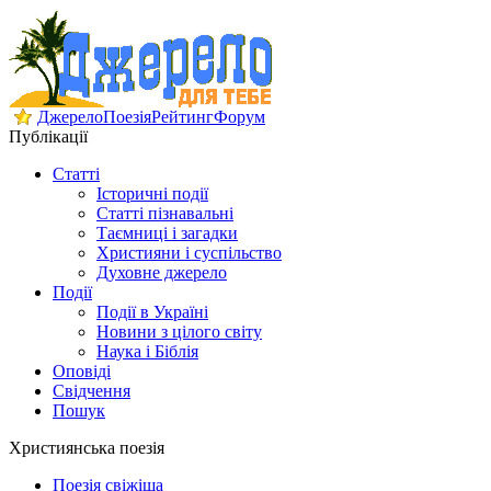
Джерело
Поезія
Рейтинг
Форум
Публікації
Статті
Історичні події
Статті пізнавальні
Таємниці і загадки
Християни і суспільство
Духовне джерело
Події
Події в Україні
Новини з цілого світу
Наука і Біблія
Оповіді
Свідчення
Пошук
Християнська поезія
Поезія свіжіша