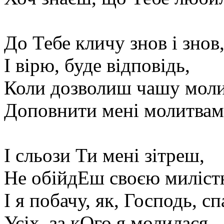
До Тебе кличу знов і знов
І вірю, буде відповідь,
Коли дозволиш чашу моли
Доповнити мені молитвам
І сльози Ти мені зітреш,
Не обійдЕш своєю миліст
І я побачу, як, Господь, с
Усіх, за кОго я молилася.