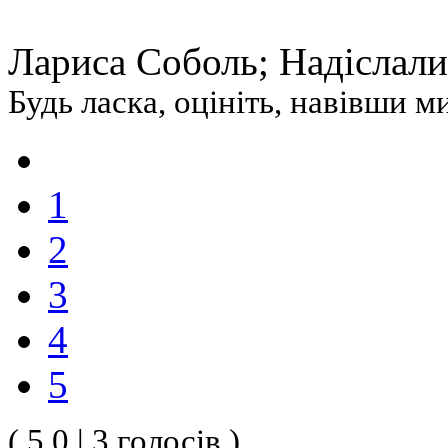
Лариса Соболь; Надіслали:
Будь ласка, оцініть, навівши 
1
2
3
4
5
( 5.0 | 3 голосів )