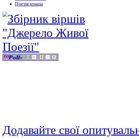
Поезія краща
Додавайте свої опитуваль