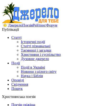
Джерело
Поезія
Рейтинг
Форум
Публікації
Статті
Історичні події
Статті пізнавальні
Таємниці і загадки
Християни і суспільство
Духовне джерело
Події
Події в Україні
Новини з цілого світу
Наука і Біблія
Оповіді
Свідчення
Пошук
Християнська поезія
Поезія свіжіша