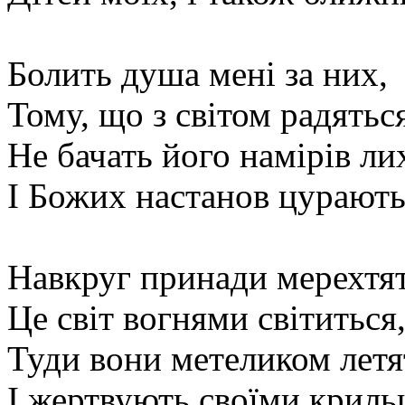
Болить душа мені за них,
Тому, що з світом радятьс
Не бачать його намірів ли
І Божих настанов цурають
Навкруг принади мерехтят
Це світ вогнями світиться
Туди вони метеликом летя
І жертвують своїми криль