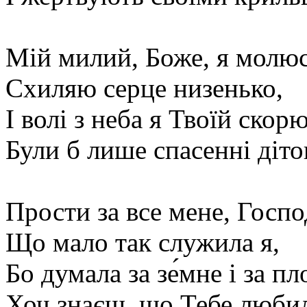
Мій милий, Боже, я молюс
Схиляю серце низенько,
І волі з неба я Твоїй скор
Були б лише спасенні діто
Прости за все мене, Госпо
Що мало так служила я,
Бо думала за зе́мне і за пл
Хоч знаєш, що Тебе любил