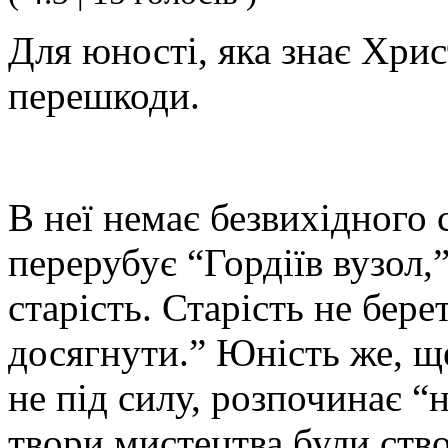
Для юності, яка знає Хрис
перешкоди.
В неї немає безвихідного
перерубує “Гордіїв вузол,
старість. Старість не бере
досягнути.” Юність же, ще
не під силу, розпочинає “
твори мистецтва були ств