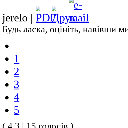
jerelo |
Будь ласка, оцініть, навівши 
1
2
3
4
5
( 4.3 | 15 голосів )