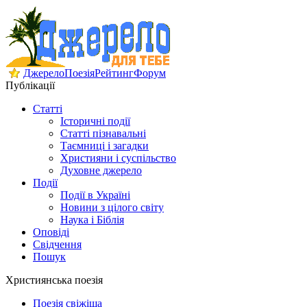
Джерело
Поезія
Рейтинг
Форум
Публікації
Статті
Історичні події
Статті пізнавальні
Таємниці і загадки
Християни і суспільство
Духовне джерело
Події
Події в Україні
Новини з цілого світу
Наука і Біблія
Оповіді
Свідчення
Пошук
Християнська поезія
Поезія свіжіша