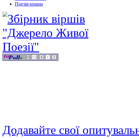
Поезія краща
Додавайте свої опитуваль