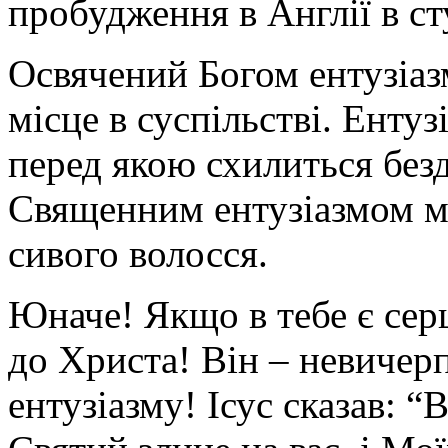
пробудження в Англії в ст
Освячений Богом ентузіаз
місце в суспільстві. Ентуз
перед якою схилиться безда
Священним ентузіазмом ми
сивого волосся.
Юначе! Якщо в тебе є серц
до Христа! Він – невичер
ентузіазму! Ісус сказав: 