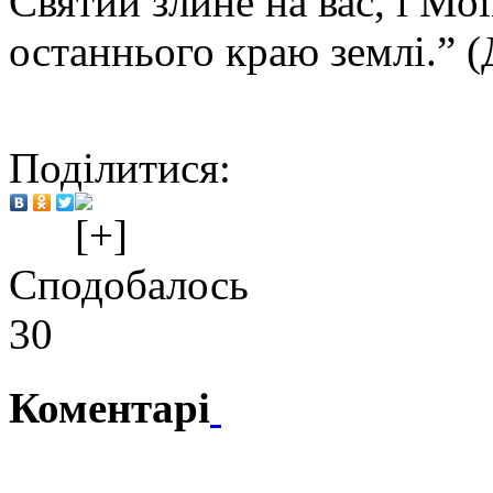
Святий злине на вас, і М
останнього краю землі.” (Д
Поділитися:
Сподобалось
30
Коментарі