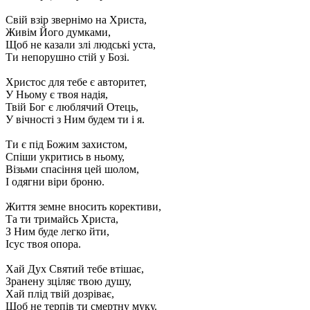
Свій взір звернімо на Христа,
Живім Його думками,
Щоб не казали злі людські уста,
Ти непорушно стій у Бозі.
Христос для тебе є авторитет,
У Ньому є твоя надія,
Твій Бог є люблячий Отець,
У вічності з Ним будем ти і я.
Ти є під Божим захистом,
Спіши укритись в ньому,
Візьми спасіння цей шолом,
І одягни віри броню.
Життя земне вносить корективи,
Та ти тримайсь Христа,
З Ним буде легко йти,
Ісус твоя опора.
Хай Дух Святий тебе втішає,
Зранену зціляє твою душу,
Хай плід твій дозріває,
Щоб не терпів ти смертну муку.