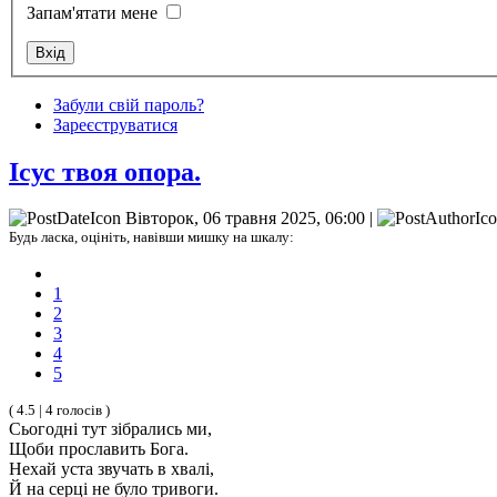
Запам'ятати мене
Забули свій пароль?
Зареєструватися
Ісус твоя опора.
Вівторок, 06 травня 2025, 06:00 |
Будь ласка, оцініть, навівши мишку на шкалу:
1
2
3
4
5
( 4.5 | 4 голосів )
Сьогодні тут зібрались ми,
Щоби прославить Бога.
Нехай уста звучать в хвалі,
Й на серці не було тривоги.