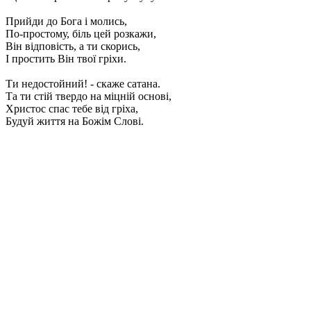
Прийди до Бога і молись,
По-простому, біль цей розкажи,
Він відповість, а ти скорись,
І простить Він твої гріхи.
Ти недостойний! - скаже сатана.
Та ти стій твердо на міцній основі,
Христос спас тебе від гріха,
Будуй життя на Божім Слові.