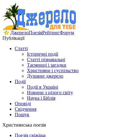
Джерело
Поезія
Рейтинг
Форум
Публікації
Статті
Історичні події
Статті пізнавальні
Таємниці і загадки
Християни і суспільство
Духовне джерело
Події
Події в Україні
Новини з цілого світу
Наука і Біблія
Оповіді
Свідчення
Пошук
Християнська поезія
Поезія свіжіша