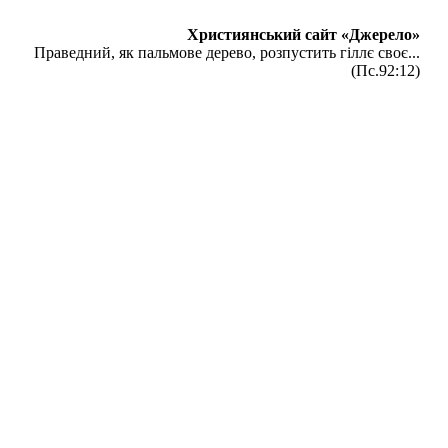
Християнський сайт «Джерело»
Праведний, як пальмове дерево, розпустить гіллє своє...
(Пс.92:12)