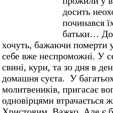
прожили у в
досить неох
починався ї
батьки… До 
хочуть, бажаючи померти у 
себе вже неспроможні. У се
свині, кури, та зо дня в д
домашня суєта. У багатьох
молитвеників, пригасає вог
одновірцями втрачається жи
Христовим. Важко. Але є бр