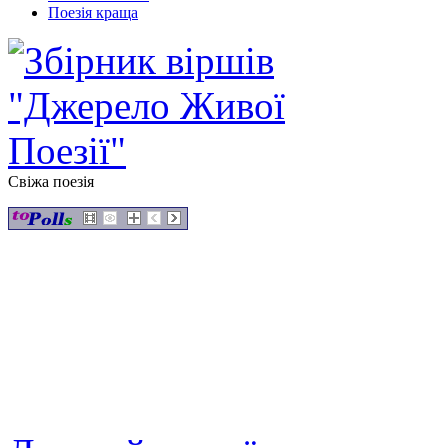
Поезія краща
Свіжа поезія