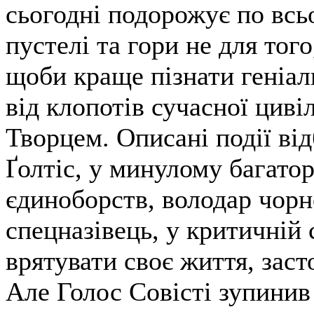
сьогодні подорожує по всь
пустелі та гори не для того
щоби краще пізнати геніал
від клопотів сучасної цивіл
Творцем. Описані події від
Ґолтіс, у минулому багатор
єдиноборств, володар чорн
спецназівець, у критичній 
врятувати своє життя, заст
Але Голос Совісті зупинив 