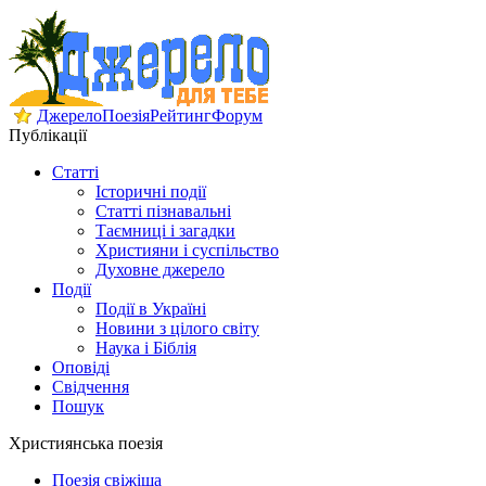
Джерело
Поезія
Рейтинг
Форум
Публікації
Статті
Історичні події
Статті пізнавальні
Таємниці і загадки
Християни і суспільство
Духовне джерело
Події
Події в Україні
Новини з цілого світу
Наука і Біблія
Оповіді
Свідчення
Пошук
Християнська поезія
Поезія свіжіша