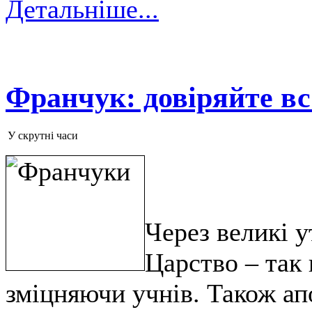
Детальніше...
Франчук: довіряйте вс
У скрутні часи
Через великі у
Царство – так 
зміцняючи учнів. Також апо