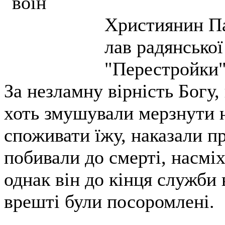
Християнин Па
лав радянської
"Перестройки"
За незламну вірність Богу, 
хоть змушували мерзнути н
споживати їжу, наказали п
побивали до смерті, насміх
однак він до кінця служби в
врешті були посоромлені.