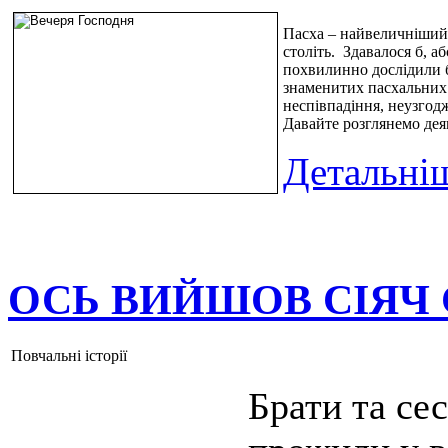
Пасха – найвеличніший 
століть. Здавалося б, а
похвилинно дослідили б
знаменитих пасхальних 
неспівпадіння, неузгодж
Давайте розглянемо деяк
Детальніш
ОСЬ ВИЙШОВ СІЯЧ
Повчальні історії
Брати та се