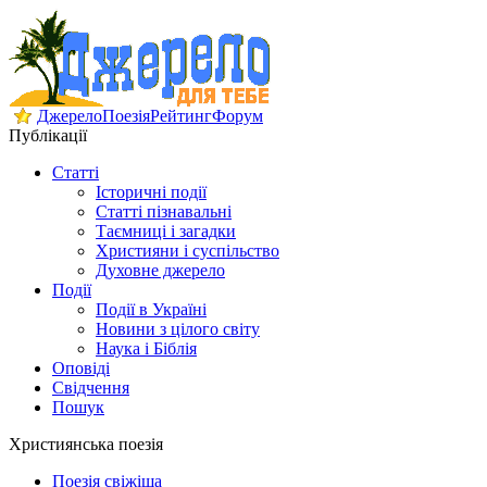
Джерело
Поезія
Рейтинг
Форум
Публікації
Статті
Історичні події
Статті пізнавальні
Таємниці і загадки
Християни і суспільство
Духовне джерело
Події
Події в Україні
Новини з цілого світу
Наука і Біблія
Оповіді
Свідчення
Пошук
Християнська поезія
Поезія свіжіша