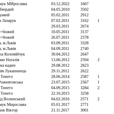
мук МИрослава
03.12.2022
1667
 Твердий
04.05.2010
3502
домий
05.02.2011
2912
а Лазарук
07.02.2011
3162
1
29.03.2011
2674
й=божий
10.05.2011
3137
й=божий
26.07.2011
2578
, м.Львів
03.09.2011
3328
, м.Львів
04.09.2011
2740
на Коломійчук
30.04.2012
2647
ман Наталія
13.06.2012
2594
2
лка кадин
29.08.2012
2823
лія Луканинець
29.11.2012
2622
 Тонего
28.06.2014
2587
1
Рожнятовська
23.07.2015
2567
1
 Тонего
04.09.2015
3284
2
 Тонего
22.10.2015
3258
ід Волинський
04.02.2016
2571
2
мук Мирослава
05.01.2017
2771
ков Віктор
21.11.2017
3001