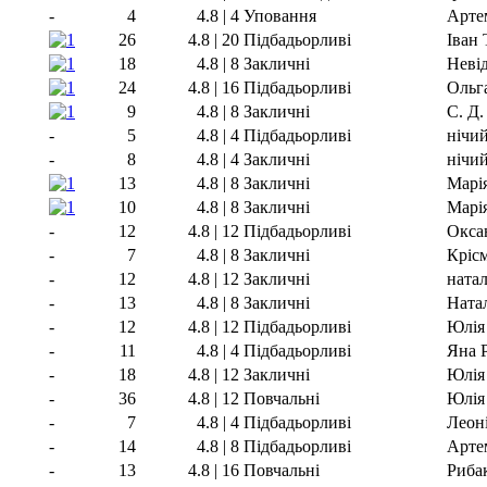
-
4
4.8 | 4
Уповання
Арте
26
4.8 | 20
Підбадьорливі
Іван
18
4.8 | 8
Закличні
Неві
24
4.8 | 16
Підбадьорливі
Ольг
9
4.8 | 8
Закличні
С. Д.
-
5
4.8 | 4
Підбадьорливі
нічи
-
8
4.8 | 4
Закличні
нічи
13
4.8 | 8
Закличні
Марія
10
4.8 | 8
Закличні
Марія
-
12
4.8 | 12
Підбадьорливі
Окса
-
7
4.8 | 8
Закличні
Кріс
-
12
4.8 | 12
Закличні
ната
-
13
4.8 | 8
Закличні
Ната
-
12
4.8 | 12
Підбадьорливі
Юлія
-
11
4.8 | 4
Підбадьорливі
Яна 
-
18
4.8 | 12
Закличні
Юлія
-
36
4.8 | 12
Повчальні
Юлія
-
7
4.8 | 4
Підбадьорливі
Леон
-
14
4.8 | 8
Підбадьорливі
Арте
-
13
4.8 | 16
Повчальні
Риба