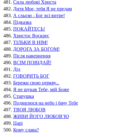
481.
Сила любові Христа
482.
Дитя Мое, тебя Я не предам
483.
А сльози - Бог всi витре!
484.
Підказка
485.
ПОКАЙТЕСЬ!
486.
Христос Воскрес
487.
ТІЛЬКИ В НІМ!
488.
ДОРОГА ЗА БОГОМ!
489.
Пiсля навернення
490.
ВСІМ ПОВІДАЙ!
491.
Дід
492.
ГОВОРИТЬ БОГ
493.
Бережи свою церкву...
494.
Я не шукав Тебе, мій Боже
495.
Старушка
496.
Подивлюся на небо і бачу Тебе
497.
ТВОЯ ЛЮБОВ
498.
ЖИВИ ЙОГО ЛЮБОВ’Ю
499.
Царі
500.
Кому слава?