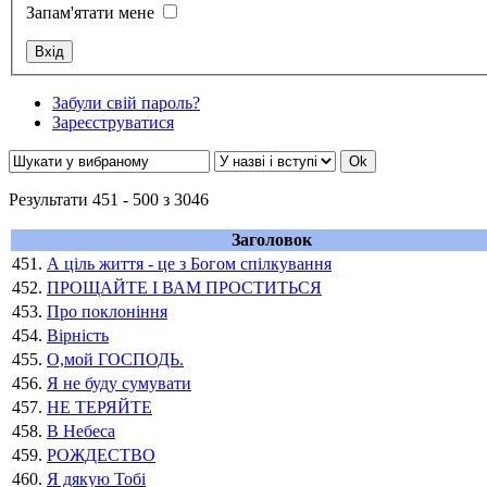
Запам'ятати мене
Забули свій пароль?
Зареєструватися
Результати 451 - 500 з 3046
Заголовок
451.
А ціль життя - це з Богом спілкування
452.
ПРОЩАЙТЕ І ВАМ ПРОСТИТЬСЯ
453.
Про поклоніння
454.
Вірність
455.
О,мой ГОСПОДЬ.
456.
Я не буду сумувати
457.
НЕ ТЕРЯЙТЕ
458.
В Небеса
459.
РОЖДЕСТВО
460.
Я дякую Тобі