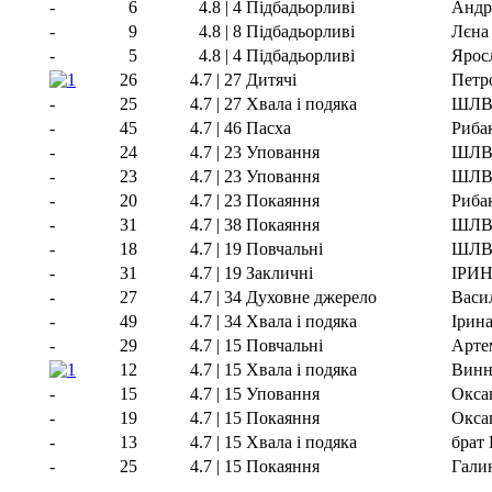
-
6
4.8 | 4
Підбадьорливі
Андр
-
9
4.8 | 8
Підбадьорливі
Лєна
-
5
4.8 | 4
Підбадьорливі
Ярос
26
4.7 | 27
Дитячі
Петр
-
25
4.7 | 27
Хвала і подяка
ШЛ
-
45
4.7 | 46
Пасха
Риба
-
24
4.7 | 23
Уповання
ШЛ
-
23
4.7 | 23
Уповання
ШЛ
-
20
4.7 | 23
Покаяння
Риба
-
31
4.7 | 38
Покаяння
ШЛ
-
18
4.7 | 19
Повчальні
ШЛ
-
31
4.7 | 19
Закличні
ІРИН
-
27
4.7 | 34
Духовне джерело
Васи
-
49
4.7 | 34
Хвала і подяка
Ірина
-
29
4.7 | 15
Повчальні
Арте
12
4.7 | 15
Хвала і подяка
Винн
-
15
4.7 | 15
Уповання
Окса
-
19
4.7 | 15
Покаяння
Окса
-
13
4.7 | 15
Хвала і подяка
брат
-
25
4.7 | 15
Покаяння
Гали