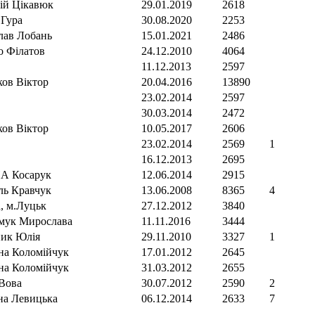
ій Цікавюк
29.01.2019
2618
 Гура
30.08.2020
2253
лав Лобань
15.01.2021
2486
о Філатов
24.12.2010
4064
В
11.12.2013
2597
ков Віктор
20.04.2016
13890
В
23.02.2014
2597
В
30.03.2014
2472
ков Віктор
10.05.2017
2606
В
23.02.2014
2569
1
В
16.12.2013
2695
А Косарук
12.06.2014
2915
ль Кравчук
13.06.2008
8365
4
, м.Луцьк
27.12.2012
3840
мук Мирослава
11.11.2016
3444
ик Юлія
29.11.2010
3327
1
на Коломійчук
17.01.2012
2645
на Коломійчук
31.03.2012
2655
 Вова
30.07.2012
2590
2
на Левицька
06.12.2014
2633
7