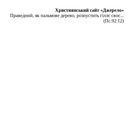
Християнський сайт «Джерело»
Праведний, як пальмове дерево, розпустить гіллє своє...
(Пс.92:12)