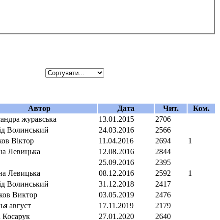
Автор
Дата
Чит.
Ком.
сандра журавська
13.01.2015
2706
ід Волинський
24.03.2016
2566
ков Віктор
11.04.2016
2694
1
на Левицька
12.08.2016
2844
25.09.2016
2395
на Левицька
08.12.2016
2592
1
ід Волинський
31.12.2018
2417
ков Виктор
03.05.2019
2476
ья август
17.11.2019
2179
а Косарук
27.01.2020
2640