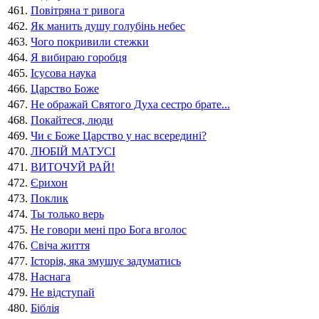
461.
Повітряна т ривога
462.
Як манить душу голубінь небес
463.
Чого покривили стежки
464.
Я вибираю горобця
465.
Ісусова наука
466.
Царство Боже
467.
Не ображай Святого Духа сестро брате...
468.
Покайтеся, люди
469.
Чи є Боже Царство у нас всередині?
470.
ЛЮБІЙ МАТУСІ
471.
ВИТОЧУЙ РАЙ!
472.
Єрихон
473.
Поклик
474.
Ты только верь
475.
Не говори менi про Бога вголос
476.
Свіча життя
477.
Історія, яка змушує задуматись
478.
Наснага
479.
Не відступай
480.
Біблія