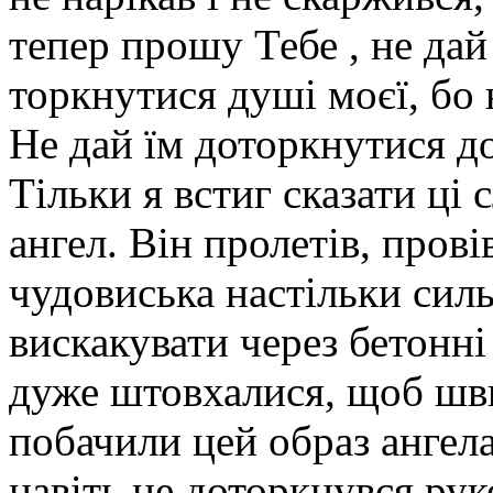
тепер прошу Тебе , не дай
торкнутися душі моєї, бо 
Не дай їм доторкнутися до
Тільки я встиг сказати ці 
ангел. Він пролетів, провів
чудовиська настільки силь
вискакувати через бетонні 
дуже штовхалися, щоб шви
побачили цей образ ангел
навіть не доторкнувся руко