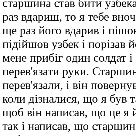
старшина став бити узбека
раз вдариш, то я тебе вно
ще раз його вдарив і пішо
підійшов узбек і порізав й
мене прибіг один солдат 
перев'язати руки. Старшин
перев'язали, і він повернув
коли дізналися, що я був 
щоб він написав, що це я й
так і написав, що старшина