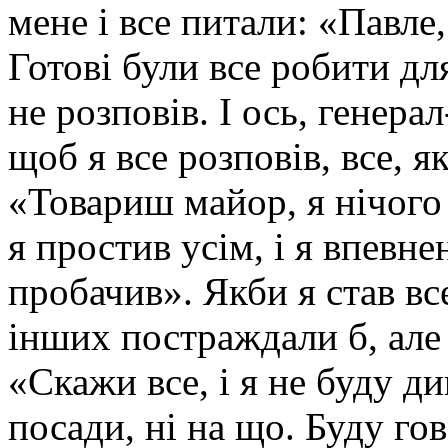
мене і все питали: «Павле
Готові були все робити дл
не розповів. І ось, генера
щоб я все розповів, все, я
«Товариш майор, я нічого 
я простив усім, і я впевн
пробачив». Якби я став все
інших постраждали б, але я
«Скажи все, і я не буду ди
посади, ні на що. Буду г