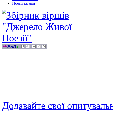
Поезія краща
Додавайте свої опитуваль