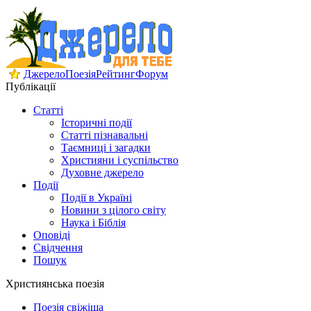
Джерело
Поезія
Рейтинг
Форум
Публікації
Статті
Історичні події
Статті пізнавальні
Таємниці і загадки
Християни і суспільство
Духовне джерело
Події
Події в Україні
Новини з цілого світу
Наука і Біблія
Оповіді
Свідчення
Пошук
Християнська поезія
Поезія свіжіша