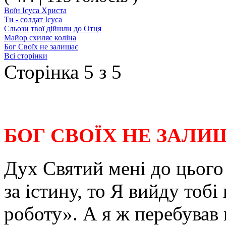
Воїн Ісуса Христа
Ти - солдат Ісуса
Сльози твої дійшли до Отця
Майор схиляє коліна
Бог Своїх не залишає
Всі сторінки
Сторінка 5 з 5
БОГ СВОЇХ НЕ ЗАЛИ
Дух Святий мені до цього
за істину, то Я вийду тобі
роботу». А я ж перебував н