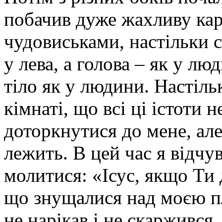
побачив дуже жахливу карт
чудовиськами, настільки 
у лева, а голова – як у лю
тіло як у людини. Настіль
кімнаті, що всі ці істоти 
доторкнутися до мене, але
лежить. В цей час я відчу
молитися: «Ісус, якщо Ти
що знущалися над моєю пл
не нарікав і не скаржився