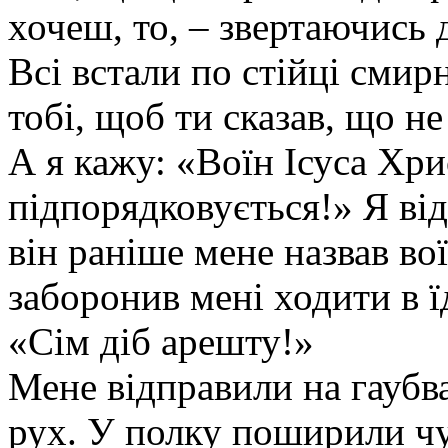
хочеш, то, – звертаючись 
Всі встали по стійці смирн
тобі, щоб ти сказав, що н
А я кажу: «Воїн Ісуса Хр
підпорядковується!» Я від
він раніше мене назвав во
заборонив мені ходити в ї
«Сім діб арешту!»
Мене відправили на гаубва
рух. У полку поширили чу