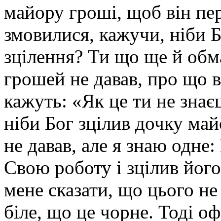
майору гроші, щоб він пер
змовилися, кажучи, ніби Б
зцілення? Ти що ще й обм
грошей не давав, про що в
кажуть: «Як це ти не знає
ніби Бог зцілив дочку май
не давав, але я знаю одне
Свою роботу і зцілив йог
мене сказати, що цього не
біле, що це чорне. Тоді оф