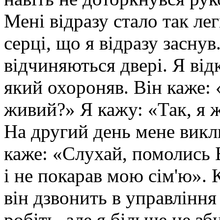
Мені відразу стало так лег
серці, що я відразу заснув
відчиняються двері. Я від
який охороняв. Він каже: 
живий?» Я кажу: «Так, я ж
На другий день мене викл
каже: «Слухай, помолись 
і не покарав мою сім'ю». К
він дзвонить в управління 
робіть, але я більше не з