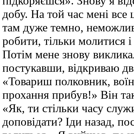
підкоряєшся». Знову я від
добу. На той час мені все
там дуже темно, неможлив
робити, тільки молитися і
Потім мене знову викликали
постукавши, відкриваю две
«Товариш полковник, воїн
прохання прибув!» Він та
«Як, ти стільки часу служ
доповідати? Іди назад, пос