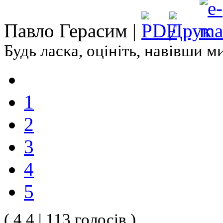
Павло Герасим |
Будь ласка, оцініть, навівши 
1
2
3
4
5
( 4.4 | 113 голосів )