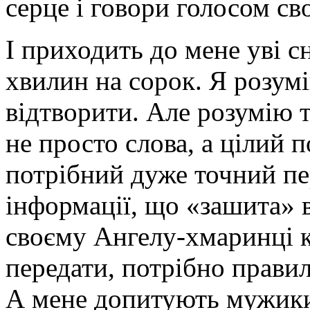
серце і говори голосом св
І приходить до мене уві сн
хвилин на сорок. Я розумі
відтворити. Але розумію т
не просто слова, а цілий п
потрібний дуже точний пер
інформації, що «зашита» в 
своєму Ангелу-хмаринці к
передати, потрібно прави
А мене допитують мужики,