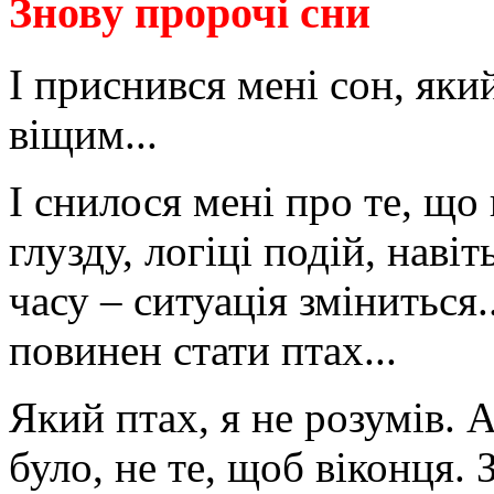
Знову пророчі сни
І приснився мені сон, яки
віщим...
І снилося мені про те, що
глузду, логіці подій, наві
часу – ситуація зміниться.
повинен стати птах...
Який птах, я не розумів. 
було, не те, щоб віконця. 