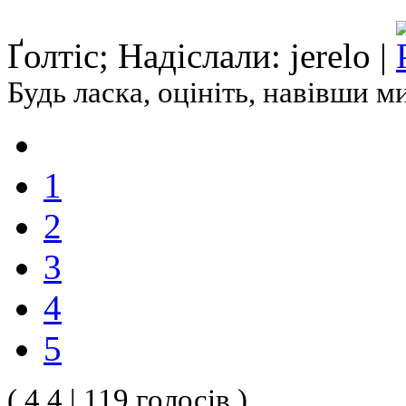
Ґолтіс; Надіслали: jerelo |
Будь ласка, оцініть, навівши 
1
2
3
4
5
( 4.4 | 119 голосів )