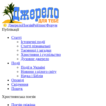
Джерело
Поезія
Рейтинг
Форум
Публікації
Статті
Історичні події
Статті пізнавальні
Таємниці і загадки
Християни і суспільство
Духовне джерело
Події
Події в Україні
Новини з цілого світу
Наука і Біблія
Оповіді
Свідчення
Пошук
Християнська поезія
Поезія свіжіша