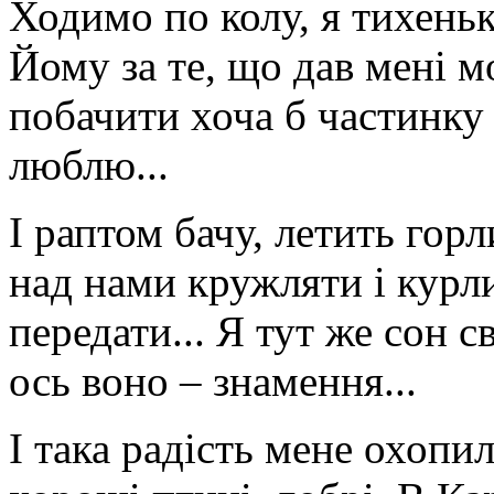
Ходимо по колу, я тихень
Йому за те, що дав мені 
побачити хоча б частинку ц
люблю...
І раптом бачу, летить гор
над нами кружляти і курли
передати... Я тут же сон св
ось воно – знамення...
І така радість мене охопи