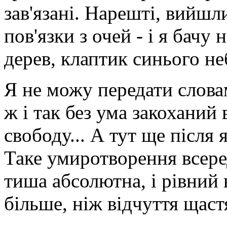
зав'язані. Нарешті, вийшл
пов'язки з очей - і я бач
дерев, клаптик синього неб
Я не можу передати слова
ж і так без ума закоханий 
свободу... А тут ще після я
Таке умиротворення всере
тиша абсолютна, і рівний 
більше, ніж відчуття щастя