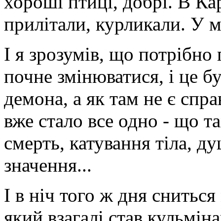
хороші птиці, добрі. В Ка
прилітали, курликали. У м
І я зрозумів, що потрібно 
почне змінюватися, і це бу
демона, а як там не є спр
вже стало все одно - що т
смерть, катування тіла, ду
значення...
І в ніч того ж дня снитьс
який взагалі став кульміна