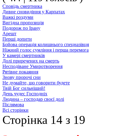
Сповідь смертника
Дивне сновидіння у Карпатах
Важкі роздуми
Вигідна пропозиція
Подорож по Ірану
Арешт
Перші допити
Бойова операція колишнього спецназівця
Ніжний голос сумління і перша перемога
У камері смертників
Долі приречених на смерть
Несподіване Умиротворення
Рятівне покаяння
Знову пророчі сни
Не думайте, що говорити будете
Твій Бог сильніший!
День чудес Господніх
Людина – господар своєї долі
Післямова
Всі сторінки
Сторінка 14 з 19