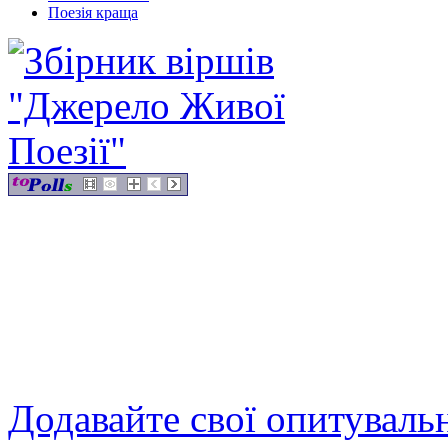
Поезія краща
Додавайте свої опитуваль