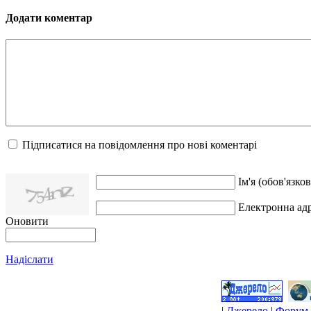
Додати коментар
Підписатися на повідомлення про нові коментарі
Ім'я (обов'язков
Електронна адр
Оновити
Надіслати
|
Джерело
|
Форум