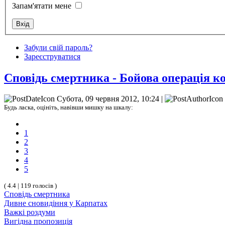
Запам'ятати мене
Забули свій пароль?
Зареєструватися
Сповідь смертника - Бойова операція к
Субота, 09 червня 2012, 10:24 |
Будь ласка, оцініть, навівши мишку на шкалу:
1
2
3
4
5
( 4.4 | 119 голосів )
Сповідь смертника
Дивне сновидіння у Карпатах
Важкі роздуми
Вигідна пропозиція