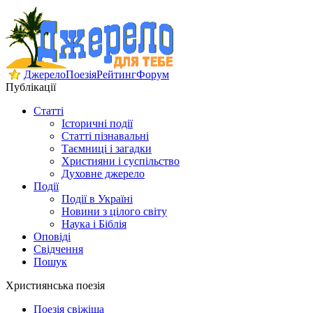
Джерело
Поезія
Рейтинг
Форум
Публікації
Статті
Історичні події
Статті пізнавальні
Таємниці і загадки
Християни і суспільство
Духовне джерело
Події
Події в Україні
Новини з цілого світу
Наука і Біблія
Оповіді
Свідчення
Пошук
Християнська поезія
Поезія свіжіша