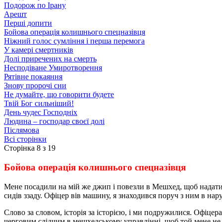
Подорож по Ірану
Арешт
Перші допити
Бойова операція колишнього спецназівця
Ніжний голос сумління і перша перемога
У камері смертників
Долі приречених на смерть
Несподіване Умиротворення
Рятівне покаяння
Знову пророчі сни
Не думайте, що говорити будете
Твій Бог сильніший!
День чудес Господніх
Людина – господар своєї долі
Післямова
Всі сторінки
Сторінка 8 з 19
Бойова операція колишнього спецназівця
Мене посадили на мій же джип і повезли в Мешхед, щоб надати 
сидів ззаду. Офіцер вів машину, я знаходився поруч з ним в нар
Слово за словом, історія за історією, і ми подружилися. Офіц
черговим слідчим в мешхедському управлінні, щоб той мене не 