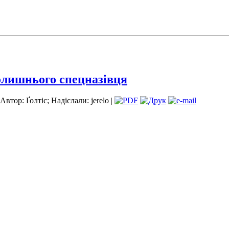
олишнього спецназівця
Автор: Ґолтіс; Надіслали: jerelo |