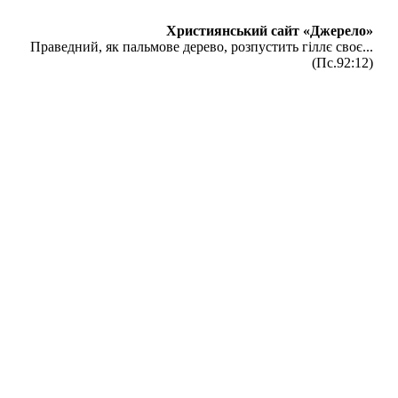
Християнський сайт «Джерело»
Праведний, як пальмове дерево, розпустить гіллє своє...
(Пс.92:12)