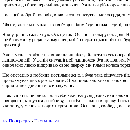
приїхати до його перезмінки, а значить їхати потрібно дуже шви
І ось цей добрий чоловік, виявляючи співчуття і милосердя, знім
"Жени, як тільки можеш з твоїм досвідом їзди по ожеледиці, що
Я внутрішньо аж ахнув. Ось це так! Ось це – подарунок долі! Н
ще й служив у радянському спецназі. Тепер-то цього ніяк не бу
практиці.
Але в мене – залізне правило: перш ніж здійснити якусь операц
ланцюжок дій. У даній ситуації цей ланцюжок був не довгим. 
одночасно лівою відкриваю свою дверку. Як тільки колеса торкн
Цю операцію я побачив настільки ясно, і була така рішучість її
продовжував щось розповідати. Я машинально кивав головою, ал
сприятливо здійснити все задумане.
І такі сприятливі деталі для себе вже теж усвідомив: найголов
швидкості, кинулася до обриву, а потім – з нього в прірву. І ось
хвилину, у мене аж подих перехопило. Ось вона, свобода, ось во
<< Попередня
-
Наступна >>