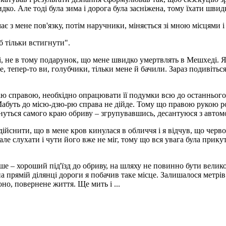
дко. Але тоді була зима і дорога була засніжена, тому їхати швид
ає з мене пов'язку, потім наручники, міняється зі мною місцями і
б тільки встигнути".
і, не в тому подарунок, що мене швидко умертвлять в Мешхеді. Як
де, тепер-то ви, голубчики, тільки мене й бачили. Зараз подивіт
ію справою, необхідно опрацювати її подумки всю до останнього 
Мабуть до місю-дзю-рю справа не дійде. Тому що правою рукою р
уться самого краю обриву – згрупувавшись, десантуюся з автомобі
 здійснити, що в мене кров кинулася в обличчя і я відчув, що чер
е слухати і чути його вже не міг, тому що вся увага була прику
ніше – хороший під'їзд до обриву, на шляху не повинно бути вел
 на прямій ділянці дороги я побачив таке місце. Залишалося метрів
но, повернене життя. Ще мить і ...