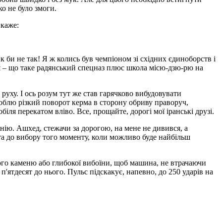
ко не було змоги.
 каже:
 би не так! Я ж колись був чемпіоном зі східних єдиноборств і
ься – що таке радянський спецназ плюс школа місю-дзю-рю на
руху. І ось розум тут же став гарячково вибудовувати
облю різкий поворот керма в сторону обриву праворуч,
ля перекатом вліво. Все, прощайте, дорогі мої іранські друзі.
вонію. Ашхед, стежачи за дорогою, на мене не дивився, а
та до вибору того моменту, коли можливо буде найбільш
икого каменю або глибокої вибоїни, щоб машина, не втрачаючи
 п'ятдесят до нього. Пульс підскакує, напевно, до 250 ударів на