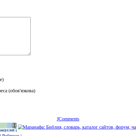
е)
еса (обов'язкова)
JComments
|
Рейтинг
|