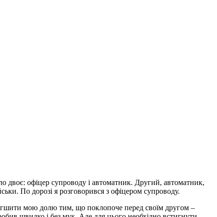
ло двоє
: офіцер супроводу і автоматник
. Другий, автоматник,
йськи. По дорозі я розговорився з офіцером супроводу.
олегшити мою долю тим, що поклопоче перед своїм другом –
робив швидко і без мук. Але для цього необхідно встигнути