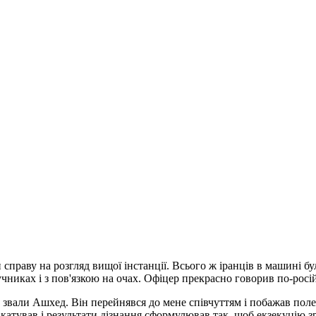
справу на розгляд вищої інстанції.
Всього ж іранців в машині бу
учниках і з пов'язкою на очах. Офіцер прекрасно говорив по-росі
ера звали Ашхед. Він перейнявся до мене співчуттям і побажав п
катував і результати дізнання сформулював так, щоб екзекуцію з