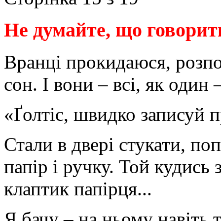
Не думайте, що говорит
Вранці прокидаюся, розпо
сон. І вони – всі, як один
«Ґолтіс, швидко записуй 
Стали в двері стукати, п
папір і ручку. Той кудись 
клаптик папірця...
Я бачу – на ньому навіть 