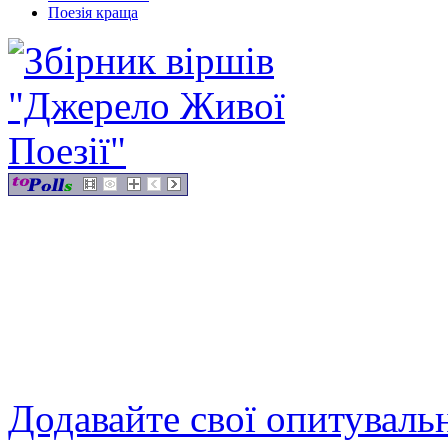
Поезія краща
Додавайте свої опитуваль