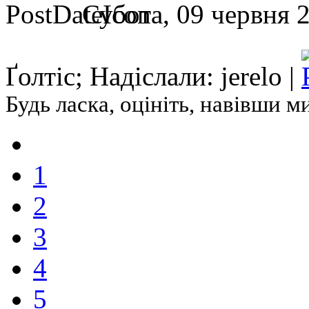
Субота, 09 червня 2
Ґолтіс; Надіслали: jerelo |
Будь ласка, оцініть, навівши 
1
2
3
4
5