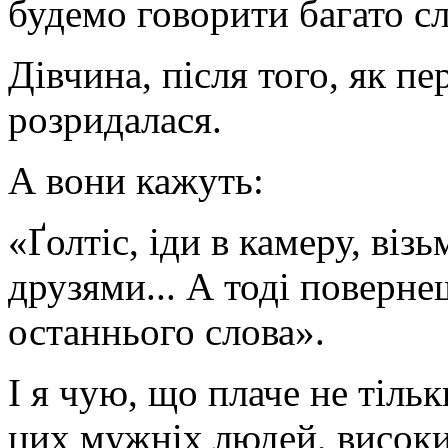
будемо говорити багато сл
Дівчина, після того, як пе
розридалася.
А вони кажуть:
«Ґолтіс, іди в камеру, віз
друзями... А тоді поверне
останнього слова».
І я чую, що плаче не тільк
цих мужніх людей, високи