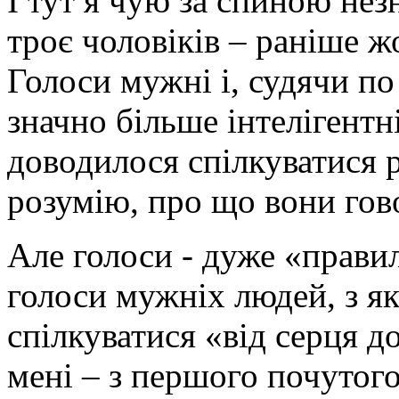
І тут я чую за спиною не
троє чоловіків – раніше ж
Голоси мужні і, судячи по
значно більше інтелігентні
доводилося спілкуватися р
розумію, про що вони гов
Але голоси - дуже «правил
голоси мужніх людей, з я
спілкуватися «від серця д
мені – з першого почутог