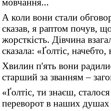
мовчання...
А коли вони стали обгово
сказав, я раптом почув, щ
жорсткість. Дівчина взага
сказала: «Ґолтіс, начебто,
Хвилин п'ять вони радилис
старший за званням – заго
«Ґолтіс, ти знаєш, сталося
переворот в наших душах 