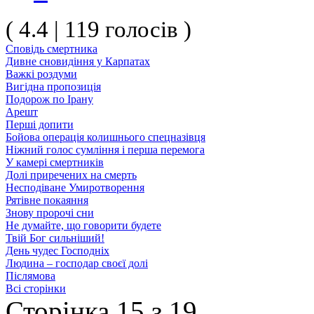
( 4.4 | 119 голосів )
Сповідь смертника
Дивне сновидіння у Карпатах
Важкі роздуми
Вигідна пропозиція
Подорож по Ірану
Арешт
Перші допити
Бойова операція колишнього спецназівця
Ніжний голос сумління і перша перемога
У камері смертників
Долі приречених на смерть
Несподіване Умиротворення
Рятівне покаяння
Знову пророчі сни
Не думайте, що говорити будете
Твій Бог сильніший!
День чудес Господніх
Людина – господар своєї долі
Післямова
Всі сторінки
Сторінка 15 з 19